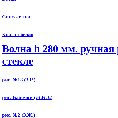
Cине-желтая
Красно-белая
Волна h 280 мм. ручная
стекле
рис. №18 (З.Р.)
рис. Бабочки (Ж.К.З.)
рис. №2 (З.Ж.)