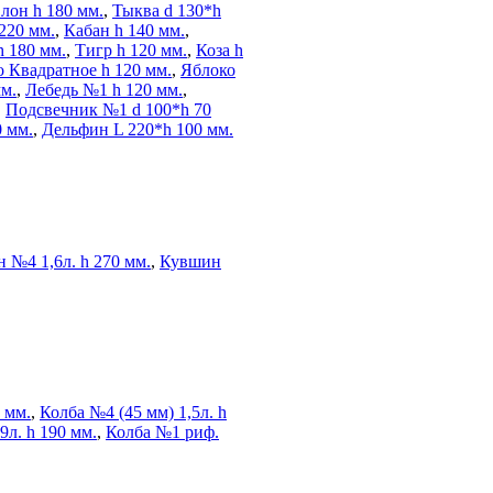
лон h 180 мм.
,
Тыква d 130*h
220 мм.
,
Кабан h 140 мм.
,
h 180 мм.
,
Тигр h 120 мм.
,
Коза h
 Квадратное h 120 мм.
,
Яблоко
мм.
,
Лебедь №1 h 120 мм.
,
,
Подсвечник №1 d 100*h 70
 мм.
,
Дельфин L 220*h 100 мм.
 №4 1,6л. h 270 мм.
,
Кувшин
0 мм.
,
Колба №4 (45 мм) 1,5л. h
9л. h 190 мм.
,
Колба №1 риф.