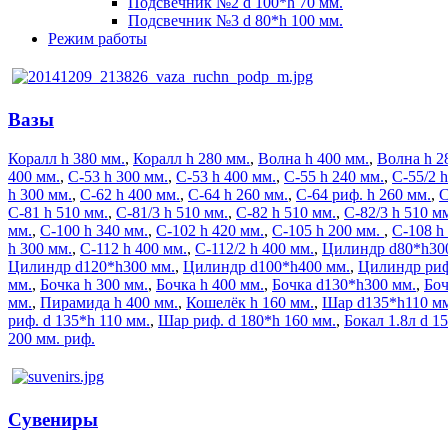
Подсвечник №2 d 100*h 70 мм.
Подсвечник №3 d 80*h 100 мм.
Режим работы
Вазы
Коралл h 380 мм.
,
Коралл h 280 мм.
,
Волна h 400 мм.
,
Волна h 2
400 мм.
,
С-53 h 300 мм.
,
С-53 h 400 мм.
,
С-55 h 240 мм.
,
С-55/2 h
h 300 мм.
,
С-62 h 400 мм.
,
С-64 h 260 мм.
,
С-64 риф. h 260 мм.
,
С
С-81 h 510 мм.
,
С-81/3 h 510 мм.
,
С-82 h 510 мм.
,
С-82/3 h 510 м
мм.
,
С-100 h 340 мм.
,
С-102 h 420 мм.
,
C-105 h 200 мм.
,
С-108 h
h 300 мм.
,
С-112 h 400 мм.
,
C-112/2 h 400 мм.
,
Цилиндр d80*h30
Цилиндр d120*h300 мм.
,
Цилиндр d100*h400 мм.
,
Цилиндр риф.
мм.
,
Бочка h 300 мм.
,
Бочка h 400 мм.
,
Бочка d130*h300 мм.
,
Боч
мм.
,
Пирамида h 400 мм.
,
Кошелёк h 160 мм.
,
Шар d135*h110 м
риф. d 135*h 110 мм.
,
Шар риф. d 180*h 160 мм.
,
Бокал 1.8л d 1
200 мм. риф.
Сувениры