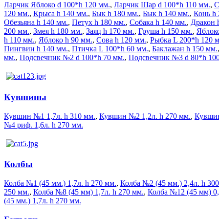
Ларчик Яблоко d 100*h 120 мм.
,
Ларчик Шар d 100*h 110 мм.
,
С
120 мм.
,
Крыса h 140 мм.
,
Бык h 180 мм.
,
Бык h 140 мм.
,
Конь h 
Обезьяна h 140 мм.
,
Петух h 180 мм.
,
Собака h 140 мм.
,
Дракон 
200 мм.
,
Змея h 180 мм.
,
Заяц h 170 мм.
,
Груша h 150 мм.
,
Яблоко
h 110 мм.
,
Яблоко h 90 мм.
,
Сова h 120 мм.
,
Рыбка L 200*h 120 
Пингвин h 140 мм.
,
Птичка L 100*h 60 мм.
,
Баклажан h 150 мм.
мм.
,
Подсвечник №2 d 100*h 70 мм.
,
Подсвечник №3 d 80*h 100
Кувшины
Кувшин №1 1,7л. h 310 мм.
,
Кувшин №2 1,2л. h 270 мм.
,
Кувшин
№4 риф. 1,6л. h 270 мм.
Колбы
Колба №1 (45 мм.) 1,7л. h 270 мм.
,
Колба №2 (45 мм.) 2,4л. h 30
250 мм.
,
Колба №8 (45 мм) 1,7л. h 270 мм.
,
Колба №12 (45 мм) 0,
(45 мм.) 1,7л. h 270 мм.