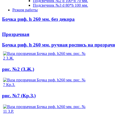
Подсвечник №2 d 100*h 70 мм.
Подсвечник №3 d 80*h 100 мм.
Режим работы
Бочка риф. h 260 мм. без декора
Прозрачная
Бочка риф. h 260 мм. ручная роспись на прозрач
рис. №2 (З.Ж.)
рис. №7 (Кр.З.)