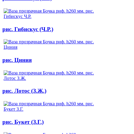
рис. Гибискус (Ч.Р.)
рис. Циния
рис. Лотос (З.Ж.)
рис. Букет (З.Г.)