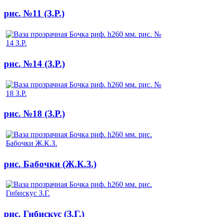
рис. №11 (З.Р.)
рис. №14 (З.Р.)
рис. №18 (З.Р.)
рис. Бабочки (Ж.К.З.)
рис. Гибискус (З.Г.)