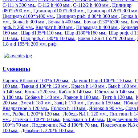
С-111 h 300 мм.
,
С-112 h 400 мм.
,
C-112/2 h 400 мм.
,
Цилиндр
d80*h300 мм.
,
Цилиндр d100*h300 мм.
,
Цилиндр d120*h300 мм
Цилиндр d100*h400 мм.
,
Цилиндр риф. d 80*h 300 мм.
,
Бочка h
мм.
,
Бочка h 300 мм.
,
Бочка h 400 мм.
,
Бочка d130*h300 мм.
,
Боч
риф. h 260 мм.
,
Квадрат h 300 мм.
,
Пирамида h 400 мм.
,
Кошелё
160 мм.
,
Шар d135*h110 мм.
,
Шар d180*h160 мм.
,
Шар риф. d 1
110 мм.
,
Шар риф. d 180*h 160 мм.
,
Бокал 1.8л d 155*h 200 мм.
,
1.8 л d 155*h 200 мм. риф.
Сувениры
Ларчик Яблоко d 100*h 120 мм.
,
Ларчик Шар d 100*h 110 мм.
,
С
180 мм.
,
Тыква d 130*h 120 мм.
,
Крыса h 140 мм.
,
Бык h 180 мм.
h 140 мм.
,
Конь h 220 мм.
,
Кабан h 140 мм.
,
Обезьяна h 140 мм.
,
h 180 мм.
,
Собака h 140 мм.
,
Дракон h 180 мм.
,
Тигр h 120 мм.
,
200 мм.
,
Змея h 180 мм.
,
Заяц h 170 мм.
,
Груша h 150 мм.
,
Яблок
Квадратное h 120 мм.
,
Яблоко h 110 мм.
,
Яблоко h 90 мм.
,
Сова 
мм.
,
Рыбка L 200*h 120 мм.
,
Лебедь №1 h 120 мм.
,
Пингвин h 1
мм.
,
Птичка L 100*h 60 мм.
,
Баклажан h 150 мм.
,
Подсвечник №
100*h 70 мм.
,
Подсвечник №2 d 100*h 70 мм.
,
Подсвечник №3 d
100 мм.
,
Дельфин L 220*h 100 мм.